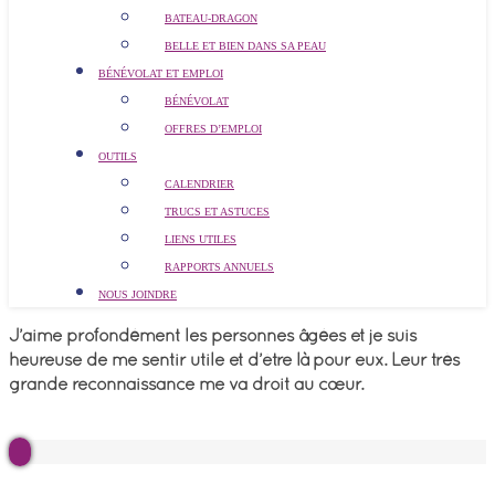
BATEAU-DRAGON
BELLE ET BIEN DANS SA PEAU
BÉNÉVOLAT ET EMPLOI
BÉNÉVOLAT
OFFRES D’EMPLOI
OUTILS
CALENDRIER
TRUCS ET ASTUCES
LIENS UTILES
RAPPORTS ANNUELS
NOUS JOINDRE
J’aime profondément les personnes âgées et je suis
heureuse de me sentir utile et d’être là pour eux. Leur très
grande reconnaissance me va droit au cœur.