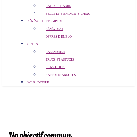
BATEAU-DRAGON
BELLE ET BIEN DANS SA PEAU
BÉNÉVOLAT ET EMPLOI
BÉNÉVOLAT
OFFRES D’EMPLOI
OUTILS
CALENDRIER
TRUCS ET ASTUCES
LIENS UTILES
RAPPORTS ANNUELS
NOUS JOINDRE
Faire un don
Faire un don
À propos
Notre équipe
Témoignages
Un objectif commun