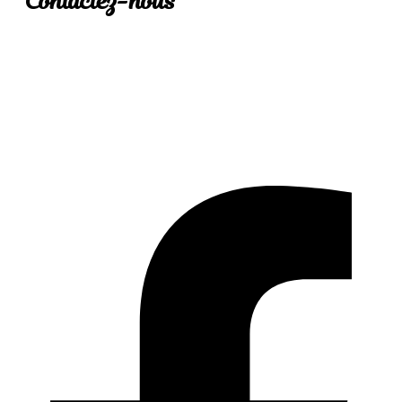
Contactez-nous
819 823-9996
info@rosedesvents.com
2, rue Bowen Sud
Sherbrooke J1G 2C5
Facebook-f